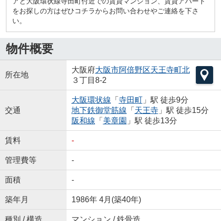
アと大阪環状線寺田町付近での賃貸マンション、賃貸アパート
をお探しの方はぜひコチラからお問い合わせやご連絡を下さ
い。
物件概要
大阪府
大阪市阿倍野区
天王寺町北
所在地
３丁目8-2
大阪環状線
「
寺田町
」駅 徒歩9分
交通
地下鉄御堂筋線
「
天王寺
」駅 徒歩15分
阪和線
「
美章園
」駅 徒歩13分
賃料
-
管理費等
-
面積
-
築年月
1986年 4月(築40年)
種別 / 構造
マンション / 鉄骨造