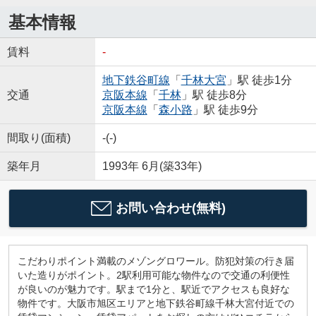
基本情報
賃料
-
地下鉄谷町線
「
千林大宮
」駅 徒歩1分
交通
京阪本線
「
千林
」駅 徒歩8分
京阪本線
「
森小路
」駅 徒歩9分
間取り(面積)
-(-)
築年月
1993年 6月(築33年)
お問い合わせ(無料)
こだわりポイント満載のメゾングロワール。防犯対策の行き届
いた造りがポイント。2駅利用可能な物件なので交通の利便性
が良いのが魅力です。駅まで1分と、駅近でアクセスも良好な
物件です。大阪市旭区エリアと地下鉄谷町線千林大宮付近での