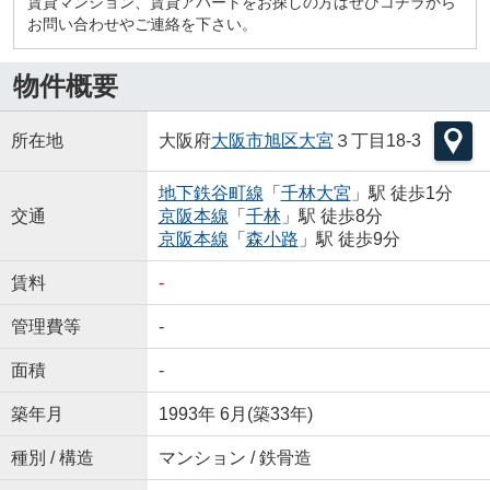
賃貸マンション、賃貸アパートをお探しの方はぜひコチラから
お問い合わせやご連絡を下さい。
物件概要
所在地
大阪府
大阪市旭区
大宮
３丁目18-3
地下鉄谷町線
「
千林大宮
」駅 徒歩1分
交通
京阪本線
「
千林
」駅 徒歩8分
京阪本線
「
森小路
」駅 徒歩9分
賃料
-
管理費等
-
面積
-
築年月
1993年 6月(築33年)
種別 / 構造
マンション / 鉄骨造