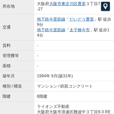
大阪府
大阪市東淀川区
豊里
３丁目7
所在地
-27
地下鉄今里筋線
「
だいどう豊里
」駅 徒歩
9分
交通
地下鉄今里筋線
「
太子橋今市
」駅 徒歩1
4分
賃料
-
管理費等
-
面積
-
築年月
1994年 9月(築31年)
種別 / 構造
マンション / 鉄筋コンクリート
階建
6階建
ライオンズ不動産
大阪府大阪市浪速区難波中３丁目9-3 RE