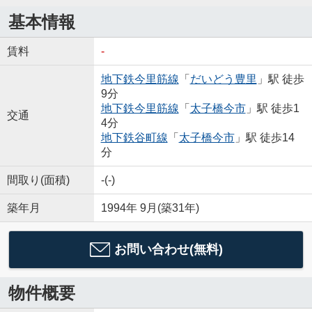
基本情報
賃料
-
地下鉄今里筋線
「
だいどう豊里
」駅 徒歩
9分
地下鉄今里筋線
「
太子橋今市
」駅 徒歩1
交通
4分
地下鉄谷町線
「
太子橋今市
」駅 徒歩14
分
間取り(面積)
-(-)
築年月
1994年 9月(築31年)
お問い合わせ(無料)
物件概要