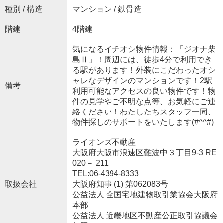
種別 / 構造
マンション / 鉄骨造
階建
4階建
気になるイチオシ物件情報：「ジオナ柴
島Ⅱ」！周辺には、徒歩4分で利用でき
る駅があります！外装にこだわったオシ
ャレなデザインのマンションです！2駅
備考
利用可能なアクセスの良い物件です！物
件の見学やご不明な点等、お気軽にご連
絡ください！わたしたちスタッフ一同、
物件探しのサポートをいたします(#^^#)
ライオンズ不動産
大阪府大阪市浪速区難波中３丁目9-3 RE
020－ 211
TEL:06-4394-8333
取扱会社
大阪府知事 (1) 第062083号
公益法人 全国宅地建物取引業協会大阪府
本部
公益法人 近畿地区不動産公正取引協議会