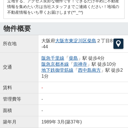
立地する、アクセス良好な物件です！できるだけ早めに不動産
情報を集めたい方は当社スタッフまでご連絡ください！地域の
不動産情報をいち早くお届けします(*^_^*)
物件概要
大阪府
大阪市東淀川区
柴島
２丁目8
所在地
-44
阪急千里線
「
柴島
」駅 徒歩4分
阪急京都本線
「
崇禅寺
」駅 徒歩10分
交通
地下鉄御堂筋線
「
西中島南方
」駅 徒歩2
1分
賃料
-
管理費等
-
面積
-
築年月
1989年 3月(築37年)