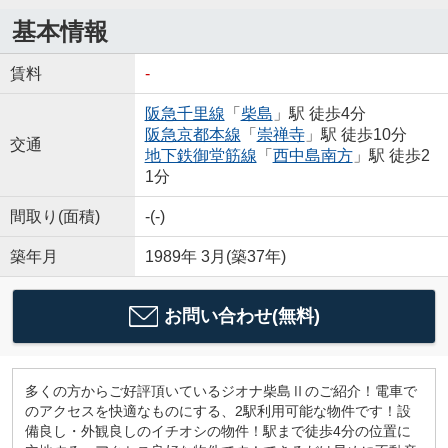
基本情報
賃料
-
阪急千里線
「
柴島
」駅 徒歩4分
阪急京都本線
「
崇禅寺
」駅 徒歩10分
交通
地下鉄御堂筋線
「
西中島南方
」駅 徒歩2
1分
間取り(面積)
-(-)
築年月
1989年 3月(築37年)
お問い合わせ(無料)
多くの方からご好評頂いているジオナ柴島Ⅱのご紹介！電車で
のアクセスを快適なものにする、2駅利用可能な物件です！設
備良し・外観良しのイチオシの物件！駅まで徒歩4分の位置に