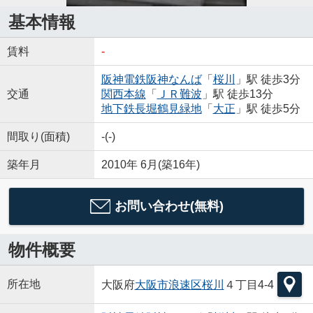
基本情報
賃料
-
阪神電鉄阪神なんば
「
桜川
」駅 徒歩3分
交通
関西本線
「
ＪＲ難波
」駅 徒歩13分
地下鉄長堀鶴見緑地
「
大正
」駅 徒歩5分
間取り(面積)
-(-)
築年月
2010年 6月(築16年)
お問い合わせ(無料)
物件概要
所在地
大阪府
大阪市浪速区
桜川
４丁目4-4