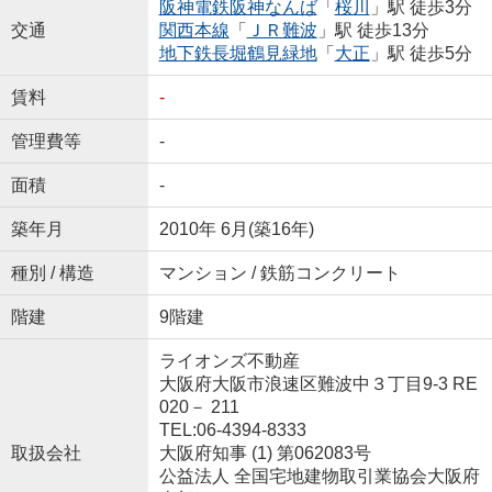
阪神電鉄阪神なんば
「
桜川
」駅 徒歩3分
交通
関西本線
「
ＪＲ難波
」駅 徒歩13分
地下鉄長堀鶴見緑地
「
大正
」駅 徒歩5分
賃料
-
管理費等
-
面積
-
築年月
2010年 6月(築16年)
種別 / 構造
マンション / 鉄筋コンクリート
階建
9階建
ライオンズ不動産
大阪府大阪市浪速区難波中３丁目9-3 RE
020－ 211
TEL:06-4394-8333
取扱会社
大阪府知事 (1) 第062083号
公益法人 全国宅地建物取引業協会大阪府