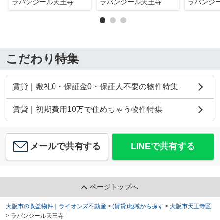
ラパンジール天王寺
ラパンジール天王寺
ラパンジ
こだわり特集
賃貸｜敷礼0・保証金0・保証人不要の物件特集
賃貸｜初期費用10万で住めちゃう物件特集
メールで共有する
LINEで共有する
ページトップへ
大阪市の収益物件｜ライオンズ不動産
>
(賃貸)地域から探す
>
大阪市天王寺区
>
ラパンジール天王寺