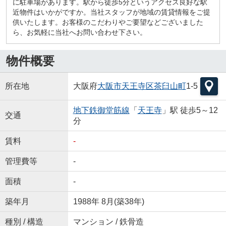
に駐車場があります。駅から徒歩5分というアクセス良好な駅
近物件はいかがですか。当社スタッフが地域の賃貸情報をご提
供いたします。お客様のこだわりやご要望などございました
ら、お気軽に当社へお問い合わせ下さい。
物件概要
所在地
大阪府
大阪市天王寺区
茶臼山町
1-5
地下鉄御堂筋線
「
天王寺
」駅 徒歩5～12
交通
分
賃料
-
管理費等
-
面積
-
築年月
1988年 8月(築38年)
種別 / 構造
マンション / 鉄骨造