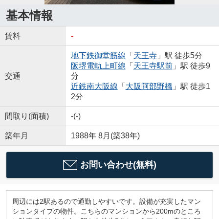
基本情報
賃料
-
地下鉄御堂筋線
「
天王寺
」駅 徒歩5分
阪堺電軌上町線
「
天王寺駅前
」駅 徒歩9
交通
分
近鉄南大阪線
「
大阪阿部野橋
」駅 徒歩1
2分
間取り(面積)
-(-)
築年月
1988年 8月(築38年)
お問い合わせ(無料)
周辺には2駅あるので通勤しやすいです。設備が充実したマン
ションタイプの物件。こちらのマンションから200mのところ