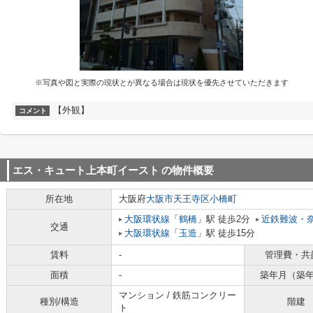
※写真や図と実際の現状とが異なる場合は現状を優先させていただきます
【外観】
コメント
エス・キュート上本町イースト
の物件概要
所在地
大阪府
大阪市天王寺区
小橋町
大阪環状線
「
鶴橋
」駅 徒歩2分
近鉄難波・
交通
大阪環状線
「
玉造
」駅 徒歩15分
賃料
-
管理費・共
面積
-
築年月（築
マンション / 鉄筋コンクリー
種別/構造
階建
ト