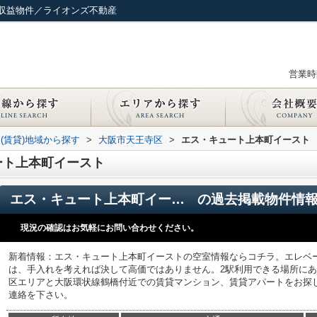
収益物件／ライオンズ不動産
営業時間
(賃貸)地域から探す
>
大阪市天王寺区
>
エス・キュート上本町イースト
ート上本町イースト
エス・キュート上本町イースト
の過去掲載物件情
現況の確認はお気軽にお問い合わせください。
新着情報：エス・キュート上本町イーストの空室情報ならコチラ。エレベ
は、手入れを考えれば決して高価ではありません。2駅利用できる場所に
区エリアと大阪環状線鶴橋付近での賃貸マンション、賃貸アパートをお探
連絡を下さい。