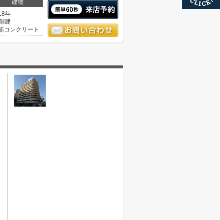
建物
18年
4階建
筋コンクリート