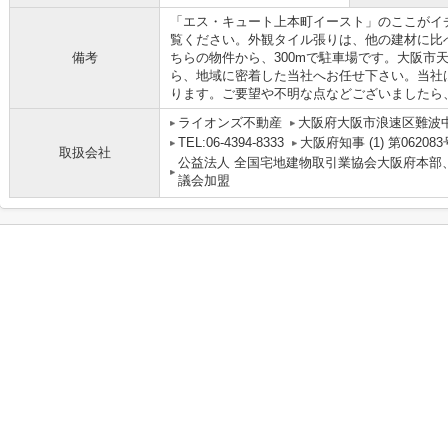
「エス・キュート上本町イースト」のここがイ
覧ください。外観タイル張りは、他の建材に比
備考
ちらの物件から、300mで駐車場です。大阪市
ら、地域に密着した当社へお任せ下さい。当社
ります。ご要望や不明な点などございましたら
ライオンズ不動産
大阪府大阪市浪速区難波中３丁
TEL:06-4394-8333
大阪府知事 (1) 第062083
取扱会社
公益法人 全国宅地建物取引業協会大阪府本部
議会加盟