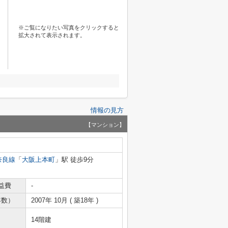
※ご覧になりたい写真をクリックすると
拡大されて表示されます。
情報の見方
【マンション】
奈良線
「
大阪上本町
」駅 徒歩9分
益費
-
年数）
2007年 10月 ( 築18年 )
14階建