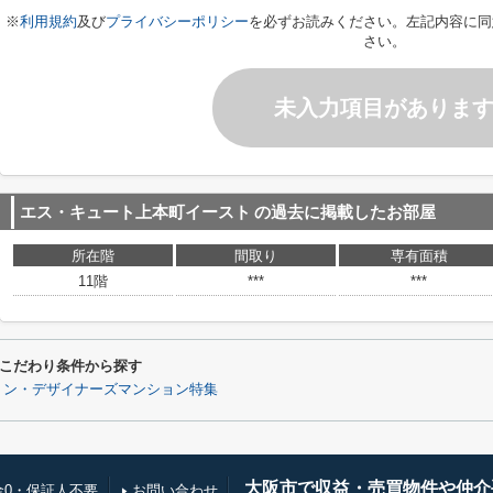
※
利用規約
及び
プライバシーポリシー
を必ずお読みください。左記内容に同
さい。
未入力項目がありま
エス・キュート上本町イースト
の過去に掲載したお部屋
所在階
間取り
専有面積
11階
***
***
こだわり条件から探す
ョン・デザイナーズマンション特集
大阪市で収益・売買物件や仲介
金0・保証人不要
お問い合わせ