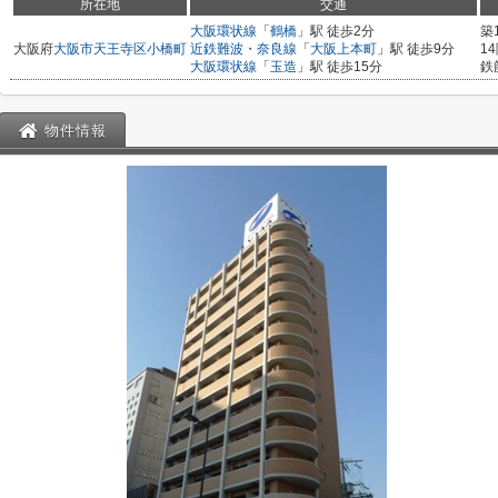
所在地
交通
大阪環状線
「
鶴橋
」駅 徒歩2分
築
大阪府
大阪市天王寺区
小橋町
近鉄難波・奈良線
「
大阪上本町
」駅 徒歩9分
1
大阪環状線
「
玉造
」駅 徒歩15分
鉄
物件情報