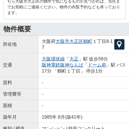
ちら大阪市大正区の物件で気になるものが見つかれば、当社ま
でお気軽にご連絡ください。物件の内覧予約なども承っており
ます。
物件概要
大阪府
大阪市大正区
鶴町
１丁目8-1
所在地
7
大阪環状線
「
大正
」駅 徒歩59分
交通
阪神電鉄阪神なんば
「
ドーム前
」駅 バス
17分 「鶴町１丁目」 停歩1分
賃料
-
管理費等
-
面積
-
築年月
1985年 8月(築41年)
種別 / 構造
マンション / 鉄筋コンクリート