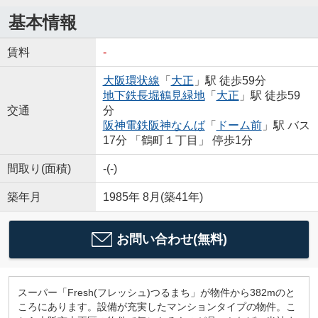
基本情報
賃料
-
大阪環状線
「
大正
」駅 徒歩59分
地下鉄長堀鶴見緑地
「
大正
」駅 徒歩59
交通
分
阪神電鉄阪神なんば
「
ドーム前
」駅 バス
17分 「鶴町１丁目」 停歩1分
間取り(面積)
-(-)
築年月
1985年 8月(築41年)
お問い合わせ(無料)
スーパー「Fresh(フレッシュ)つるまち」が物件から382mのと
ころにあります。設備が充実したマンションタイプの物件。こ