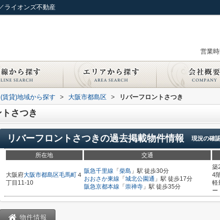
／ライオンズ不動産
営業時間
(賃貸)地域から探す
>
大阪市都島区
>
リバーフロントさつき
ントさつき
リバーフロントさつき
の過去掲載物件情報
現況の確
所在地
交通
築
阪急千里線
「
柴島
」駅 徒歩30分
大阪府
大阪市都島区
毛馬町
４
4
おおさか東線
「
城北公園通
」駅 徒歩17分
丁目11-10
軽
阪急京都本線
「
崇禅寺
」駅 徒歩35分
ー
物件情報