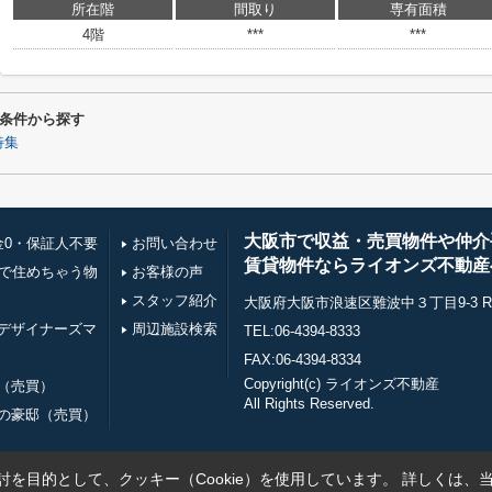
所在階
間取り
専有面積
4階
***
***
条件から探す
特集
大阪市で収益・売買物件や仲介
金0・保証人不要
お問い合わせ
賃貸物件ならライオンズ不動産
万で住めちゃう物
お客様の声
スタッフ紹介
大阪府大阪市浪速区難波中３丁目9-3 RE0
デザイナーズマ
周辺施設検索
TEL:06-4394-8333
FAX:06-4394-8334
Copyright(c) ライオンズ不動産
（売買）
All Rights Reserved.
の豪邸（売買）
を目的として、クッキー（Cookie）を使用しています。
詳しくは、