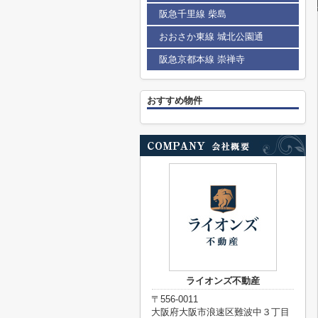
阪急千里線 柴島
おおさか東線 城北公園通
阪急京都本線 崇禅寺
おすすめ物件
ライオンズ不動産
〒556-0011
大阪府大阪市浪速区難波中３丁目