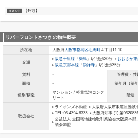
【外観】
コメント
リバーフロントさつき
の物件概要
所在地
大阪府
大阪市都島区
毛馬町
４丁目11-10
阪急千里線
「
柴島
」駅 徒歩30分
おおさか東
交通
阪急京都本線
「
崇禅寺
」駅 徒歩35分
賃料
-
管理費・共
面積
-
築年月（築
マンション / 軽量気泡コンク
種別/構造
階建
リート
ライオンズ不動産
大阪府大阪市浪速区難波中３丁
TEL:06-4394-8333
大阪府知事 (1) 第062083
取扱会社
公益法人 全国宅地建物取引業協会大阪府本部
議会加盟