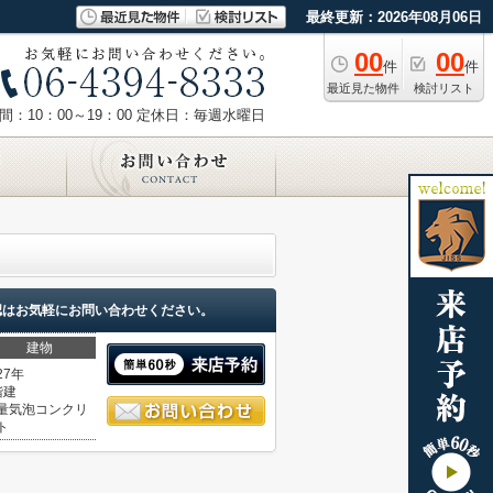
最終更新：2026年08月06日
00
00
件
件
最近見た物件
検討リスト
：10：00～19：00
定休日：毎週水曜日
認はお気軽にお問い合わせください。
建物
27年
階建
量気泡コンクリ
ト