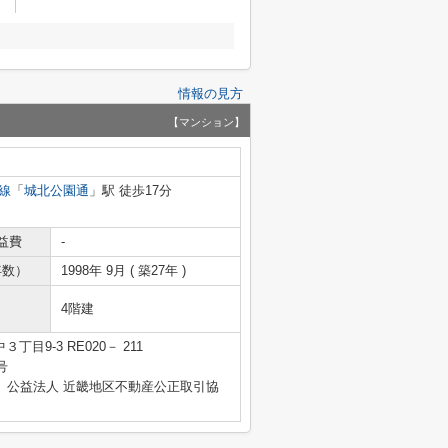
情報の見方
【マンション】
線
「
城北公園通
」駅 徒歩17分
益費
-
年数）
1998年 9月 ( 築27年 )
4階建
目9-3 RE020－ 211
号
、公益法人 近畿地区不動産公正取引協