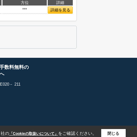
方位
詳細
***
詳細を見る
手数料無料の
へ
20－ 211
当社の
をご確認ください。
閉じる
「Cookieの取扱いについて」