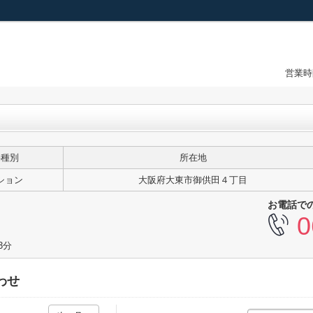
営業時
件種別
所在地
ション
大阪府大東市御供田４丁目
お電話で
0
3分
わせ