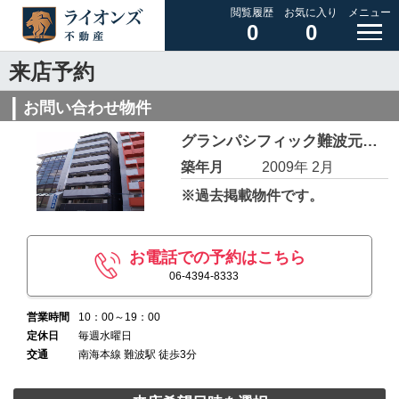
閲覧履歴
お気に入り
メニュー
0
0
来店予約
お問い合わせ物件
グランパシフィック難波元町 2B
築年月
2009年 2月
※過去掲載物件です。
お電話での予約はこちら
06-4394-8333
営業時間
10：00～19：00
定休日
毎週水曜日
交通
南海本線 難波駅 徒歩3分