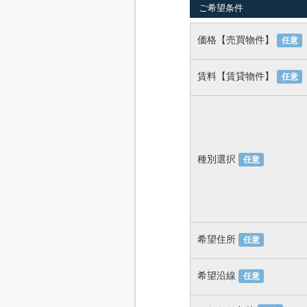
ご希望条件
価格【売買物件】
任意
賃料【賃貸物件】
任意
種別選択
任意
希望住所
任意
希望沿線
任意