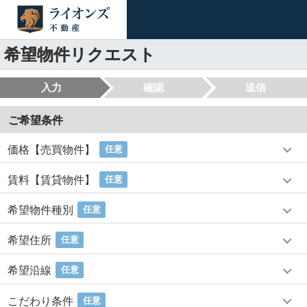
希望物件リクエスト
入力
確認
送信
ご希望条件
価格【売買物件】
任意
賃料【賃貸物件】
任意
希望物件種別
任意
希望住所
任意
希望沿線
任意
こだわり条件
任意