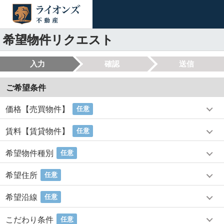
希望物件リクエスト
入力
確認
送信
ご希望条件
価格【売買物件】
任意
賃料【賃貸物件】
任意
希望物件種別
任意
希望住所
任意
希望沿線
任意
こだわり条件
任意