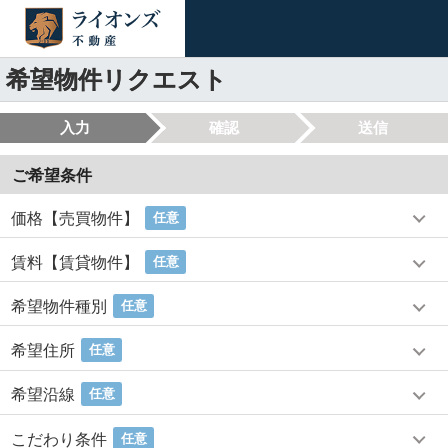
希望物件リクエスト
入力
確認
送信
ご希望条件
価格【売買物件】
任意
賃料【賃貸物件】
任意
希望物件種別
任意
希望住所
任意
希望沿線
任意
こだわり条件
任意