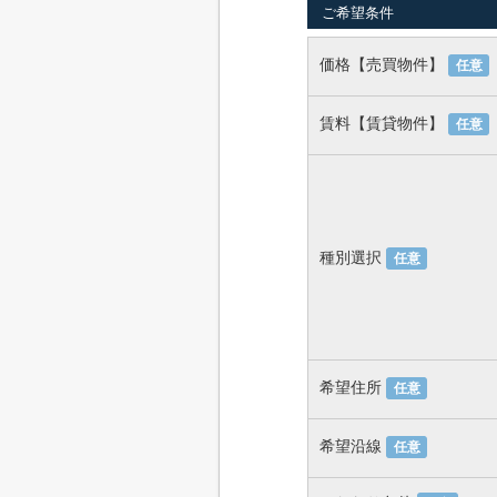
ご希望条件
価格【売買物件】
任意
賃料【賃貸物件】
任意
種別選択
任意
希望住所
任意
希望沿線
任意