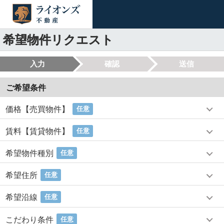
希望物件リクエスト
入力
確認
送信
ご希望条件
価格【売買物件】
任意
賃料【賃貸物件】
任意
希望物件種別
任意
希望住所
任意
希望沿線
任意
こだわり条件
任意