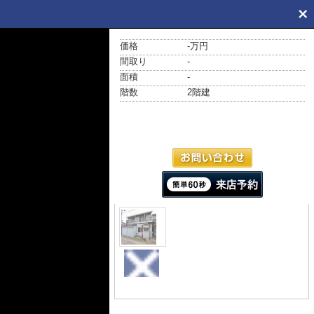
価格
-万円
間取り
-
面積
-
階数
2階建
外観