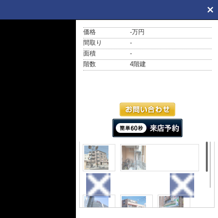
価格
-万円
間取り
-
面積
-
階数
4階建
外観
その他共用部分