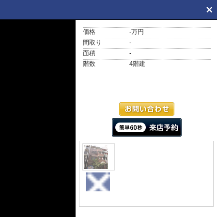
価格
-万円
間取り
-
面積
-
階数
4階建
外観